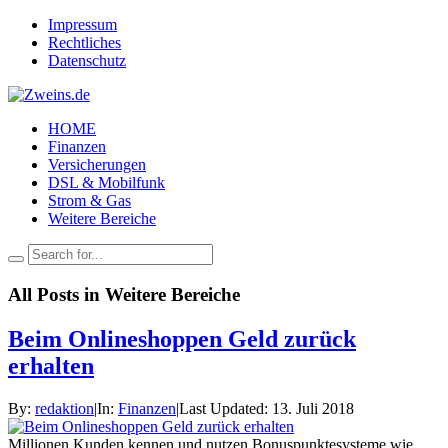
Impressum
Rechtliches
Datenschutz
HOME
Finanzen
Versicherungen
DSL & Mobilfunk
Strom & Gas
Weitere Bereiche
All Posts in
Weitere Bereiche
Beim Onlineshoppen Geld zurück
erhalten
By:
redaktion
|
In:
Finanzen
|
Last Updated:
13. Juli 2018
Millionen Kunden kennen und nutzen Bonuspunktesysteme wie